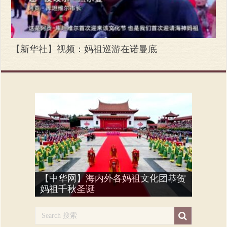
【新华社】视频：妈祖巡游在诺曼底
巴黎福建社团参加蛇年春节嘉年
【中华网】海内外各妈祖文化团恭贺
巴黎举行首届【武林大会】 Wulin Dahui
【法国妈祖文化联谊会】参加马年春
蔡平配与法国艺术家们走进福建福鼎
庆祝蔡氏立姓3070周年 la festivité “3070
巴黎福建社团【妈祖文化展示】参加
华“炸街” la fête du printemps & le défilé du
蔡平配 参加“中国春节书画展” 2025
蔡平配 参加巴黎侨团“送春联”活动
妈祖千秋圣诞
2026
【新华社】视频：妈祖巡游在诺曼底
【新华社】妈祖巡游在诺曼底
节华人嘉年华游街
妈祖圣像抵达法国巴黎妈祖庙
Artistes des Indépendants à FuDing (Thé blanc)
ans” du CAI
蛇年春节嘉年华
Nouvel An Chinois à Paris
Exposition de calligraphie chinoise à Bussy
Calligraphie Rallye pour le Nouvel An Serpent