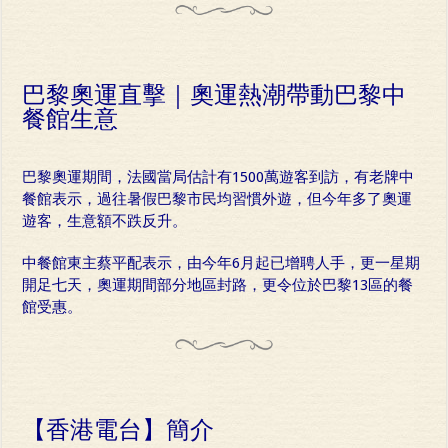
巴黎奧運直擊｜奧運熱潮帶動巴黎中
餐館生意
巴黎奧運期間，法國當局估計有1500萬遊客到訪，有老牌中
餐館表示，過往暑假巴黎市民均習慣外遊，但今年多了奧運
遊客，生意額不跌反升。
中餐館東主蔡平配表示，由今年6月起已增聘人手，更一星期
開足七天，奧運期間部分地區封路，更令位於巴黎13區的餐
館受惠。
【香港電台】簡介