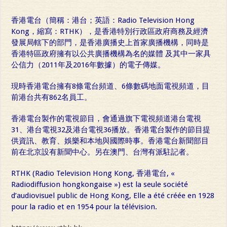
香港電台（簡稱：港台；英語：Radio Television Hong
Kong，縮寫：RTHK），是香港特別行政區政府商務及經濟
發展局轄下的部門，是香港廣播史上首家廣播機構，同時是
香港特區政府擁有以公共廣播機構為名的媒體 及其中一家具
公信力（2011年及2016年數據）的電子傳媒。
現時香港電台擁有8條電台頻道、6條數碼地面電視頻道，目
前港台共有862名員工。
香港電台製作的電視節目，會通過旗下電視頻道港台電視
31、港台電視32及港台電視36播放。香港電台製作的節目提
供資訊、教育、娛樂和本地與國際時事。香港電台新聞部目
前在北京設有新聞中心。另在澳門、台灣有派駐記者。
RTHK (Radio Television Hong Kong, 香港電台, «
Radiodiffusion hongkongaise ») est la seule société
d’audiovisuel public de Hong Kong, Elle a été créée en 1928
pour la radio et en 1954 pour la télévision.