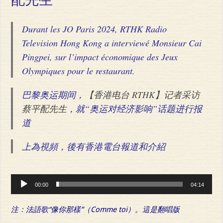
配先生
Durant les JO Paris 2024, RTHK Radio
Television Hong Kong a interviewé Monsieur Cai
Pingpei, sur l’impact économique des Jeux
Olympiques pour le restaurant.
巴黎奥运期间，
【香港电台 RTHK】记者采访
蔡平配先生
，就“奥运对经济影响”话题进行报
道
上為視頻，後有香港電台報道和介紹
Audio
00:00
04:14
Player
注：法語歌“像你那樣”（Comme toi）。這是翻唱版