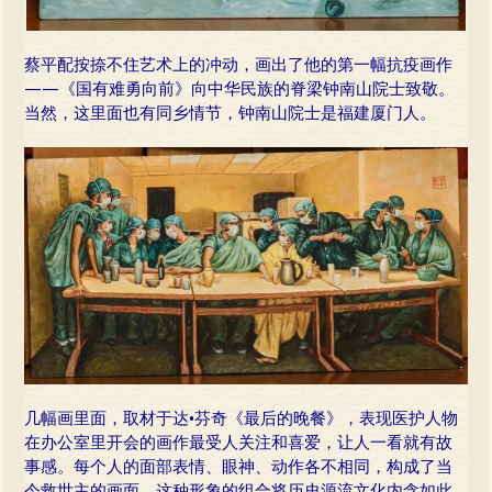
蔡平配按捺不住艺术上的冲动，画出了他的第一幅抗疫画作
——《国有难勇向前》向中华民族的脊梁钟南山院士致敬。
当然，这里面也有同乡情节，钟南山院士是福建厦门人。
几幅画里面，取材于达•芬奇《最后的晚餐》，表现医护人物
在办公室里开会的画作最受人关注和喜爱，让人一看就有故
事感。每个人的面部表情、眼神、动作各不相同，构成了当
今救世主的画面，这种形象的组合将历史源流文化内含如此