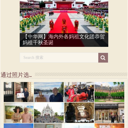
巴黎福建社团参加蛇年春节嘉年
【中华网】海内外各妈祖文化团恭贺
巴黎举行首届【武林大会】 Wulin Dahui
【法国妈祖文化联谊会】参加马年春
蔡平配与法国艺术家们走进福建福鼎
庆祝蔡氏立姓3070周年 la festivité “3070
巴黎福建社团【妈祖文化展示】参加
华“炸街” la fête du printemps & le défilé du
蔡平配 参加“中国春节书画展” 2025
蔡平配 参加巴黎侨团“送春联”活动
妈祖千秋圣诞
2026
【新华社】视频：妈祖巡游在诺曼底
【新华社】妈祖巡游在诺曼底
节华人嘉年华游街
妈祖圣像抵达法国巴黎妈祖庙
Artistes des Indépendants à FuDing (Thé blanc)
ans” du CAI
蛇年春节嘉年华
Nouvel An Chinois à Paris
Exposition de calligraphie chinoise à Bussy
Calligraphie Rallye pour le Nouvel An Serpent
通过照片选…