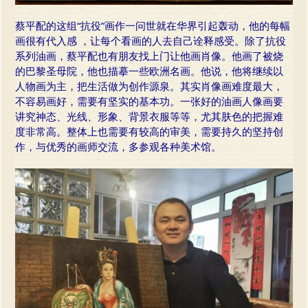
蔡平配的这组“抗役”画作一问世就在华界引起轰动，他的每幅
画很有代入感 ，让每个看画的人去自己诠释感受。除了抗役
系列油画，蔡平配也有朋友找上门让他画肖像。他画了被烧
的巴黎圣母院，他也描摹一些欧洲名画。他说，他将继续以
人物画为主，把生活做为创作源泉。其实肖像画难度最大，
不容易画好，需要有坚实的基本功。一张好的油画人像画要
讲究神态、光线、形象、背景衣服等等，尤其肤色的把握难
度非常高。整体上也需要有较高的审美，需要持久的坚持创
作，与优秀的画师交流，多参观各种美术馆。