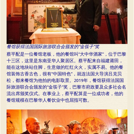
餐馆获得法国国际旅游联合会颁发的“金筷子”奖
蔡平配是一位餐馆老板，他的餐馆叫“大中华酒家”，位于巴黎
十三区，这里是东南亚华人聚居区。蔡平配来自福建莆田，
能在这地块站住脚，生意做的红红火火，实属不易。他的餐
馆装饰古香古色，很有“中国特色”，就连法国大导演吕克贝
松，都来餐馆为他拍的电影取景。2019年，餐馆获得法国国
际旅游联合会颁发的“金筷子”奖，巴黎市府政要及众多社会名
流出席颁奖仪式。在事业上，蔡平配算是一位成功者，他的
餐馆规模在巴黎华人餐饮业中也屈指可数。