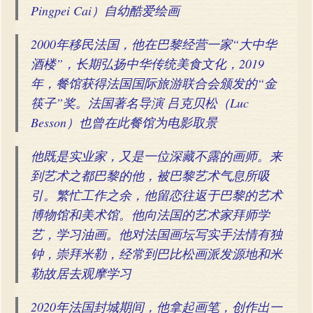
Pingpei Cai）自幼酷爱绘画
2000年移民法国，他在巴黎经营一家“大中华
酒楼”，长期弘扬中华传统美食文化，2019
年，餐馆获得法国国际旅游联合会颁发的“金
筷子”奖。法国著名导演 吕克贝松（Luc
Besson）也曾在此餐馆为电影取景
他既是实业家，又是一位深藏不露的画师。来
到艺术之都巴黎的他，被巴黎艺术气息所吸
引。繁忙工作之余，他留恋往返于巴黎的艺术
博物馆和美术馆。他向法国的艺术家拜师学
艺，学习油画。他对法国画坛写实手法情有独
钟，崇拜米勒，经常到巴比松画派发源地和米
勒故居去观摩学习
2020年法国封城期间，他拿起画笔，创作出一