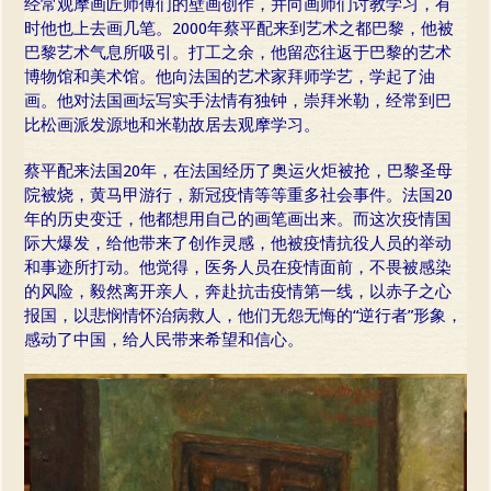
经常观摩画匠师傅们的壁画创作，并向画师们讨教学习，有
时他也上去画几笔。2000年蔡平配来到艺术之都巴黎，他被
巴黎艺术气息所吸引。打工之余，他留恋往返于巴黎的艺术
博物馆和美术馆。他向法国的艺术家拜师学艺，学起了油
画。他对法国画坛写实手法情有独钟，崇拜米勒，经常到巴
比松画派发源地和米勒故居去观摩学习。
蔡平配来法国20年，在法国经历了奥运火炬被抢，巴黎圣母
院被烧，黄马甲游行，新冠疫情等等重多社会事件。法国20
年的历史变迁，他都想用自己的画笔画出来。而这次疫情国
际大爆发，给他带来了创作灵感，他被疫情抗役人员的举动
和事迹所打动。他觉得，医务人员在疫情面前，不畏被感染
的风险，毅然离开亲人，奔赴抗击疫情第一线，以赤子之心
报国，以悲悯情怀治病救人，他们无怨无悔的“逆行者”形象，
感动了中国，给人民带来希望和信心。