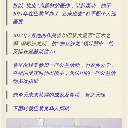
批以“抗疫”为题材的画作，引起轰动。他于
2021年在巴黎举办了“艺来疫去”蔡平配个人油
画展
2022年2月他的作品
参加巴黎大皇宫“艺术之
都”国际沙龙展
，被“独立沙龙”领导慧中，给
安排在显赫展位 A1
蔡平配经常参加一些公益活动，为家乡办学，
在祖国受灾时伸出援手，为法国的一些公益活
动多次捐助
他今天未来获得的成就及奖项，当之无愧
下面转载巴黎某华人撰稿 …