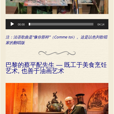
Audio
00:00
04:14
Player
注：法语歌曲是“像你那样”（Comme toi）。这是以色列歌唱
家的翻唱版
巴黎的蔡平配先生 — 既工于美食烹饪
艺术, 也善于油画艺术