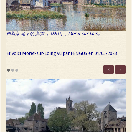
西斯莱 笔下的 莫雷 ，1891年，Moret-sur-Loing
Et voici Moret-sur-Loing vu par FENGUS en 01/05/2023