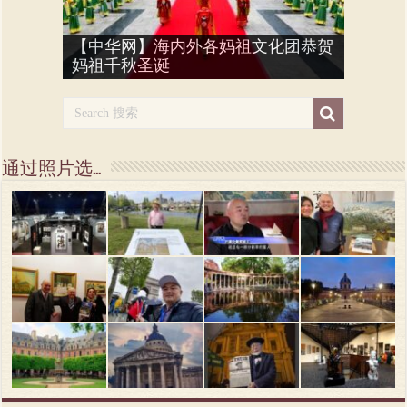
巴黎福建社团参加蛇年春节嘉年
【中华网】海内外各妈祖文化团恭贺
巴黎举行首届【武林大会】 Wulin Dahui
【法国妈祖文化联谊会】参加马年春
蔡平配与法国艺术家们走进福建福鼎
庆祝蔡氏立姓3070周年 la festivité “3070
巴黎福建社团【妈祖文化展示】参加
华“炸街” la fête du printemps & le défilé du
蔡平配 参加“中国春节书画展” 2025
蔡平配 参加巴黎侨团“送春联”活动
妈祖千秋圣诞
2026
【新华社】视频：妈祖巡游在诺曼底
【新华社】妈祖巡游在诺曼底
节华人嘉年华游街
妈祖圣像抵达法国巴黎妈祖庙
Artistes des Indépendants à FuDing (Thé blanc)
ans” du CAI
蛇年春节嘉年华
Nouvel An Chinois à Paris
Exposition de calligraphie chinoise à Bussy
Calligraphie Rallye pour le Nouvel An Serpent
通过照片选…