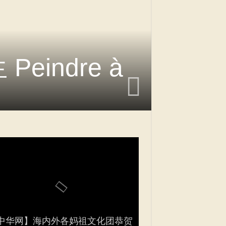
indre à
平配与法国艺术家们走进福建福鼎
黎福建社团参加蛇年春节嘉年
平配 参加“中国春节书画展” 2025
平配 参加巴黎侨团“送春联”活动
中华网】海内外各妈祖文化团恭贺
黎举行首届【武林大会】 Wulin
法国妈祖文化联谊会】参加马年春
istes des Indépendants à FuDing
蔡氏立姓3070周年 la festivité
黎福建社团【妈祖文化展示】参加
炸街” la fête du printemps & le
osition de calligraphie chinoise à
ligraphie Rallye pour le Nouvel