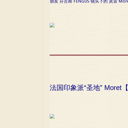
朋友 芬古斯 FENGUS 镜头下的 莫雷 Moret, 
法国印象派“圣地” More