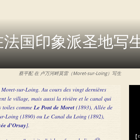
法国印象派圣地写生 Pe
蔡平配 在 卢万河畔莫雷（Moret-sur-Loing）写生
à Moret-sur-Loing. Au cours des vingt dernières
nt le village, mais aussi la rivière et le canal qui
es toiles comme
Le Pont de Moret
(1893), Allée de
ur-Loing (1890) ou Le Canal du Loing (1892),
ée d’Orsay
].
蔡
巴
蔡
蔡
【
巴
【
Art
庆祝
巴
华“
Exp
Cal