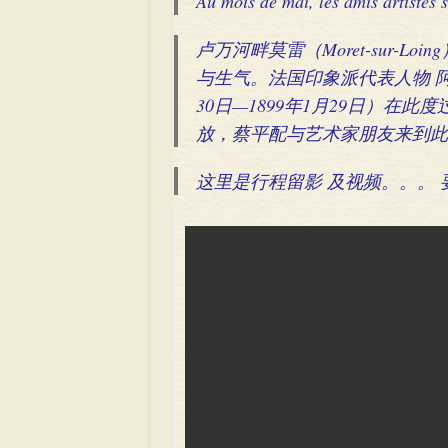
Au mois de mai, les amis artistes s
卢万河畔莫雷（Moret-sur-L
与生气。法国印象派代表人物 阿尔弗雷德
30日—1899年1月29日）在
放，蔡平配与艺术家朋友来到此
这里是行程留影 及视频。。。