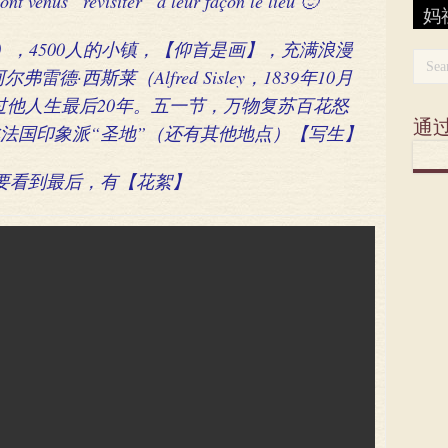
ont venus “revisiter” à leur façon le lieu 🙂
妈
Da
【
【
节
妈
(Th
“3
蛇
déf
Bu
An
oing），4500人的小镇，【仰首是画】，充满浪漫
·西斯莱（Alfred Sisley，1839年10月
此度过他人生最后20年。五一节，万物复苏百花怒
通
法国印象派“圣地”（还有其他地点）【写生】
 要看到最后，有【花絮】