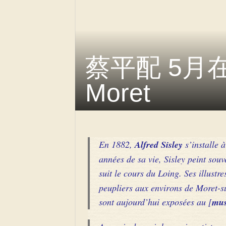
蔡平配 5月在
Moret
En 1882,
Alfred Sisley
s’installe 
années de sa vie, Sisley peint souve
suit le cours du Loing. Ses illustr
peupliers aux environs de Moret-s
sont aujourd’hui exposées au [
mus