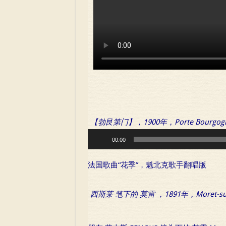
【勃艮第门】，1900年，Porte Bourgog
Audio
00:00
Player
法国歌曲“花季”，魁北克歌手翻唱版
西斯莱 笔下的 莫雷 ，1891年，Moret-sur